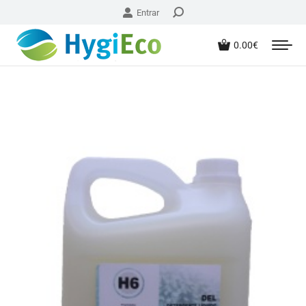
Entrar
0.00
€