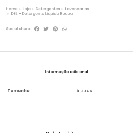
Home
Loja
Detergentes
Lavandarias
You are here:
DEL – Detergente Liquido Roupa
Social share:
Informação adicional
Tamanho
5 Litros