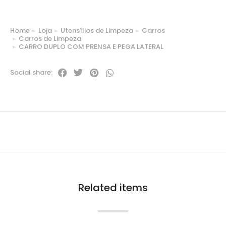
Home
Loja
Utensílios de Limpeza
Carros
You are here:
Carros de Limpeza
CARRO DUPLO COM PRENSA E PEGA LATERAL
Social share:
Related items