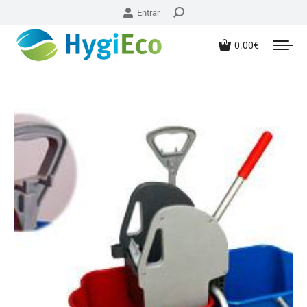
Entrar
0.00
€