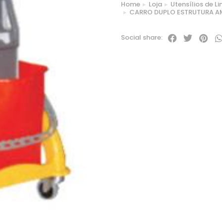
Home
Loja
Utensílios de L
You are here:
CARRO DUPLO ESTRUTURA A
Social share: