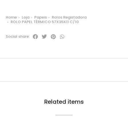
Home
Loja
Papeis
Rolos Registadora
You are here:
ROLO PAPEL TÉRMICO 57X35X11 C/10
Social share:
Related items