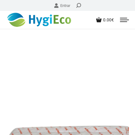
Entrar
0.00
€