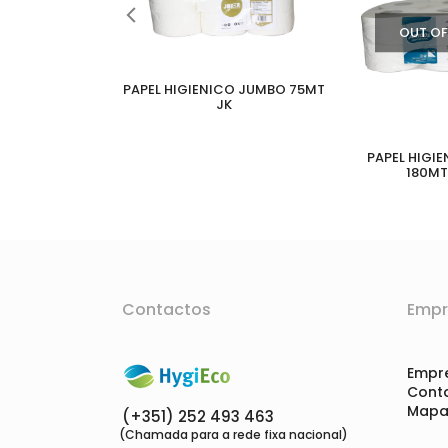
OUT OF
PAPEL HIGIENICO JUMBO 75MT
JK
ICO DOMÉSTICO
F C/18R
PAPEL HIGI
180MT
Contactos
Empr
Empr
Cont
Mapa 
(+351) 252 493 463
(Chamada para a rede fixa nacional)