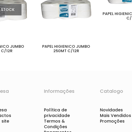
 STOCK
PAPEL HIGIENI
C/
ENICO JUMBO
PAPEL HIGIENICO JUMBO
 C/12R
250MT C/12R
esa
Informações
Catalogo
esa
Política de
Novidades
actos
privacidade
Mais Vendidos
site
Termos &
Promoções
Condições