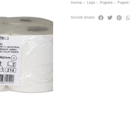
Home
Loja
Papeis
Papel 
You are here:
Social share: