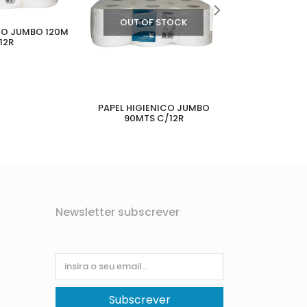
OUT OF STOCK
CO JUMBO 120M
12R
PAPEL HIGIENICO JUMBO
PAPEL HIGIE
90MTS C/12R
FO
Newsletter subscrever
Subscrever