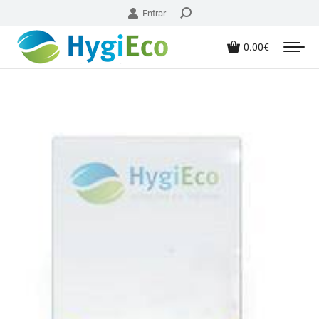
Entrar
0.00
€