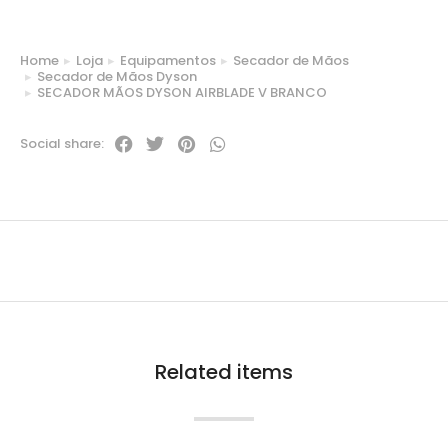
Home
Loja
Equipamentos
Secador de Mãos
You are here:
Secador de Mãos Dyson
SECADOR MÃOS DYSON AIRBLADE V BRANCO
Social share:
Related items