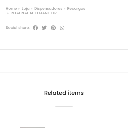
Home
Loja
Dispensadores
Recargas
You are here:
REGARGA AUTOJANITOR
Social share:
Related items