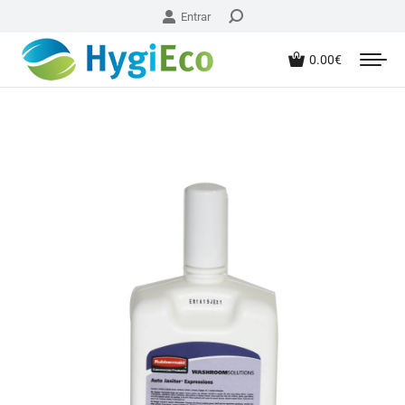
Entrar
0.00
€