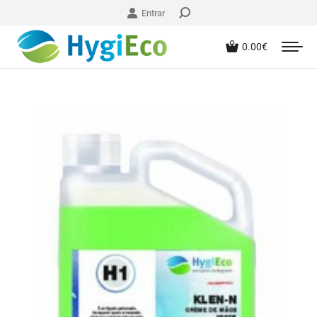
Entrar
0.00
€