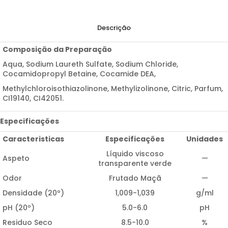
Descrição
Composição da Preparação
Aqua, Sodium Laureth Sulfate, Sodium Chloride,
Cocamidopropyl Betaine, Cocamide DEA,
Methylchloroisothiazolinone, Methylizolinone, Citric, Parfum,
CI19140, CI42051.
Especificações
Caracteristicas
Especificações
Unidades
Líquido viscoso
Aspeto
—
transparente verde
Odor
Frutado Maçã
—
Densidade (20º)
1,009-1,039
g/ml
pH (20º)
5.0-6.0
pH
Residuo Seco
8.5-10.0
%