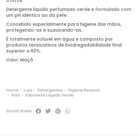
5 Litros
Detergente liquido perfumado verde e formulado com
um pH idêntico ao da pele.
Concebido especialmente para higiene das mãos,
protegendo-as e suavizando-as.
É totalmente solúvel em água e composto por
produtos tensioativos de biodregadabilidade final
superior a 60%.
Odor: Maçã
Home
Loja
Detergentes
Higiene Pessoal
You are here:
Klen – Sabonete Liquido Verde
Social share: